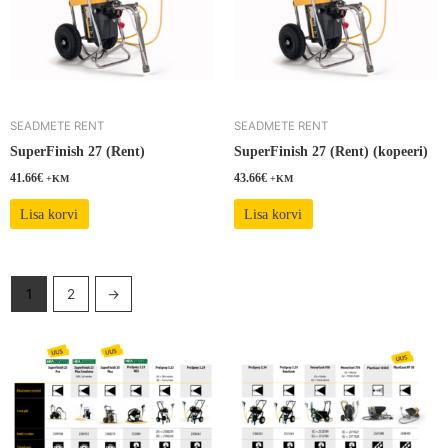
SEADMETE RENT
SEADMETE RENT
SuperFinish 27 (Rent)
SuperFinish 27 (Rent) (kopeeri)
41.66
€
43.66
€
+KM
+KM
Lisa korvi
Lisa korvi
1
2
→