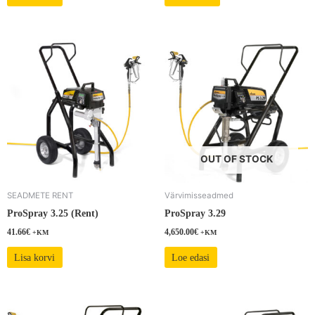
OUT OF STOCK
SEADMETE RENT
Värvimisseadmed
ProSpray 3.25 (Rent)
ProSpray 3.29
41.66
€
4,650.00
€
+KM
+KM
Lisa korvi
Loe edasi