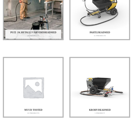
PUIT- JA METALLI VÄRVIMISSEADMED
PAHTLISEADMED
22 PRODUCTS
11 PRODUCTS
MUUD TOOTED
KROHVISEADMED
22 PRODUCTS
1 PRODUCT