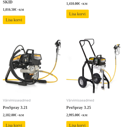
SKID
1,410.00
€
+KM
1,016.50
€
+KM
Lisa korvi
Lisa korvi
Värvimisseadmed
Värvimisseadmed
ProSpray 3.21
ProSpray 3.25
2,182.00
€
2,995.00
€
+KM
+KM
Lisa korvi
Lisa korvi