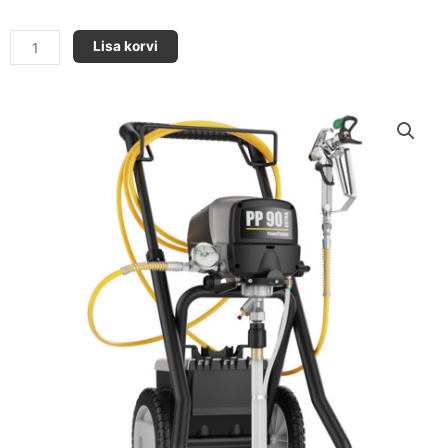
POWERPAINTER
Lisa korvi
90
EXTRA
kogus