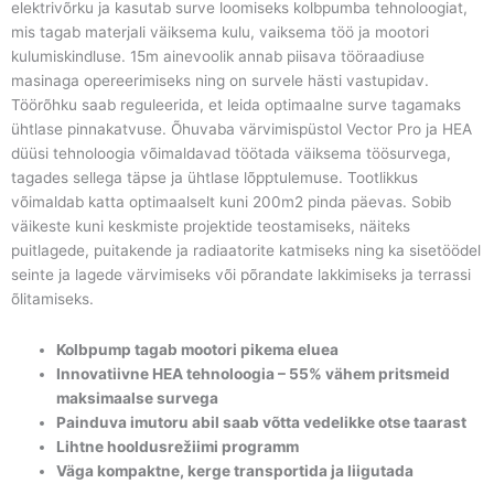
elektrivõrku ja kasutab surve loomiseks kolbpumba tehnoloogiat,
mis tagab materjali väiksema kulu, vaiksema töö ja mootori
kulumiskindluse. 15m ainevoolik annab piisava tööraadiuse
masinaga opereerimiseks ning on survele hästi vastupidav.
Töörõhku saab reguleerida, et leida optimaalne surve tagamaks
ühtlase pinnakatvuse. Õhuvaba värvimispüstol Vector Pro ja HEA
düüsi tehnoloogia võimaldavad töötada väiksema töösurvega,
tagades sellega täpse ja ühtlase lõpptulemuse. Tootlikkus
võimaldab katta optimaalselt kuni 200m2 pinda päevas. Sobib
väikeste kuni keskmiste projektide teostamiseks, näiteks
puitlagede, puitakende ja radiaatorite katmiseks ning ka sisetöödel
seinte ja lagede värvimiseks või põrandate lakkimiseks ja terrassi
õlitamiseks.
Kolbpump tagab mootori pikema eluea
Innovatiivne HEA tehnoloogia –
55% vähem pritsmeid
maksimaalse survega
Painduva imutoru abil saab võtta vedelikke otse taarast
Lihtne hooldusrežiimi programm
Väga kompaktne, kerge transportida ja liigutada