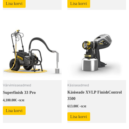
Lisa korvi
Lisa korvi
Värvimisseadmed
Käsiseadmed
Käsiseade XVLP FinishControl
Superfinish 33 Pro
3500
4,100.00
€
+KM
613.00
€
+KM
Lisa korvi
Lisa korvi