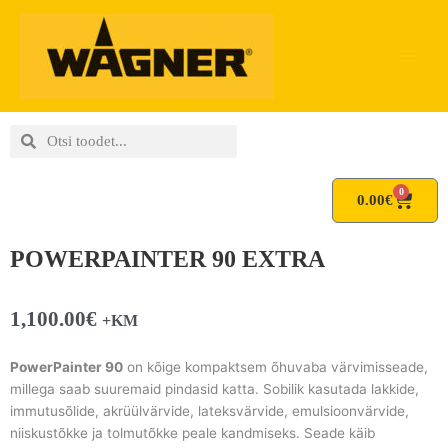
Skip
to
content
Search
Search
0
Cart
0.00
€
POWERPAINTER 90 EXTRA
1,100.00
€
+KM
PowerPainter 90
on kõige kompaktsem õhuvaba värvimisseade,
millega saab suuremaid pindasid katta. Sobilik kasutada lakkide,
immutusõlide, akrüülvärvide, lateksvärvide, emulsioonvärvide,
niiskustõkke ja tolmutõkke peale kandmiseks. Seade käib