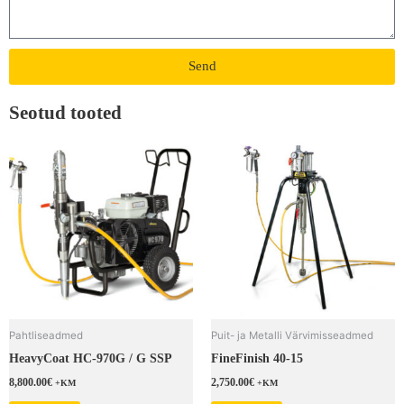
Send
Seotud tooted
Pahtliseadmed
Puit- ja Metalli Värvimisseadmed
HeavyCoat HC-970G / G SSP
FineFinish 40-15
8,800.00
€
2,750.00
€
+KM
+KM