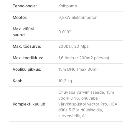
Tehnoloogia:
Kolbpump
Mootor:
0,8kW elektrimootor
Max. düüsi
0.019"
suurus:
Max. töösurve:
200bar, 20 Mpa
Max. tootlikkus:
1,6 l/min (~200m2 päevas)
Vooliku pikkus:
15m DN6 (max.30m)
Kaal:
10,2 kg
Õhuvaba värvimisseade, 15m
voolik DN6, õhuvaba
Komplekti kuulub:
värvimispüstol Vector Pro, HEA
düüs 517 ja düüsihoidja,
survenäidik, õli.