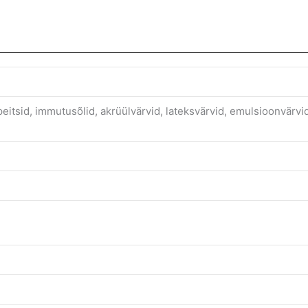
, peitsid, immutusõlid, akrüülvärvid, lateksvärvid, emulsioonvärvid