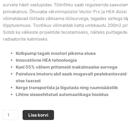
survele hästi vastupidav. Töörõhku saab reguleerida saavuta
pinnakatvus. Õhuvaba värvimispüstol Vector Pro ja HEA düüsi
võimaldavad töötada väiksema töösurvega, tagades sellega tä
lõpptulemuse. Tootlikus võimaldab katta umbkaudu 200m2 pi
Sobib ka väikeste projektide teostamiseks, näiteks puitlagede
radiaatorite katmiseks.
Kolbpump tagab mootori pikema eluea
Innovatiivne HEA tehnoloogia
Kuni 55% vähem pritsmeid maksimaalse survega
Painduva imutoru abil saab mugavalt pealekantavaid 
otse taarast
Kerge transportida ja liigutada ning ruumisäästlik
Lihtne sisseehitatud automaatikaga hooldus
ProSpray
Lisa korvi
3.21
kogus