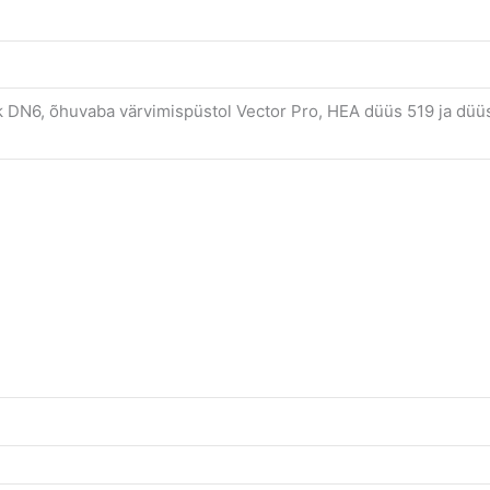
 DN6, õhuvaba värvimispüstol Vector Pro, HEA düüs 519 ja düü