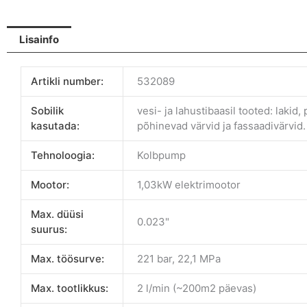
Lisainfo
Artikli number:
532089
Sobilik
vesi- ja lahustibaasil tooted: lakid
kasutada:
põhinevad värvid ja fassaadivärvid.
Tehnoloogia:
Kolbpump
Mootor:
1,03kW elektrimootor
Max. düüsi
0.023"
suurus:
Max. töösurve:
221 bar, 22,1 MPa
Max. tootlikkus:
2 l/min (~200m2 päevas)