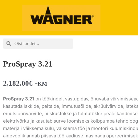
Skip
to
content
Search
Search
ProSpray 3.21
2,182.00
€
+KM
ProSpray 3.21
on töökindel, vastupidav, õhuvaba värvimissead
kasutada lakkide, peitside, immutusõlide, akrüülvärvide, latek
emulsioonvärvide, niiskustõkke ja tolmutõkke peale kandmise
elektrivõrku ja kasutab surve loomiseks kolbpumba tehnoloogi
materjali väiksema kulu, vaiksema töö ja mootori kulumiskind
ainevoolik annab piisava tööraadiuse masinaga opereerimisek