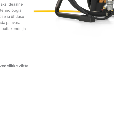
maks ideaalne
 tehnoloogia
pse ja ühtlase
nda päevas.
, puitakende ja
vedelikke võtta