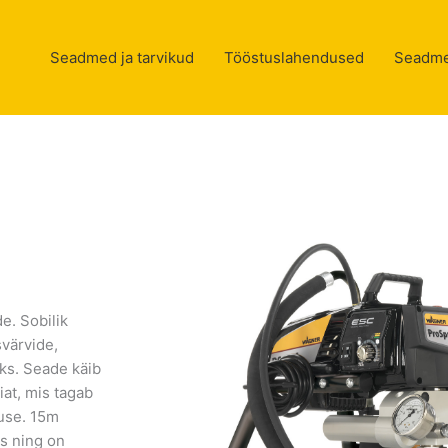
Seadmed ja tarvikud
Tööstuslahendused
Seadme
e. Sobilik
svärvide,
ks. Seade käib
at, mis tagab
luse. 15m
s ning on