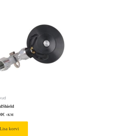
ikud
dShield
00
€
+KM
Lisa korvi