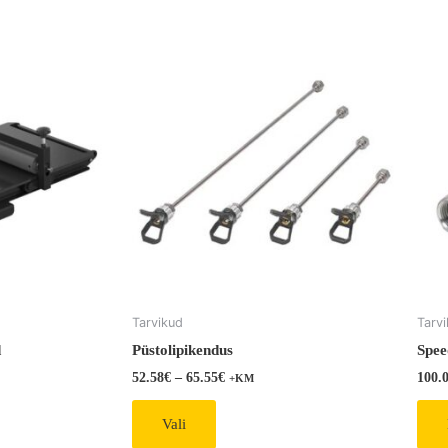
This
product
has
multiple
variants.
The
options
may
be
chosen
on
the
Tarvikud
Tarv
product
d
Püstolipikendus
Spee
page
52.58
€
–
65.55
€
100.
+KM
Vali