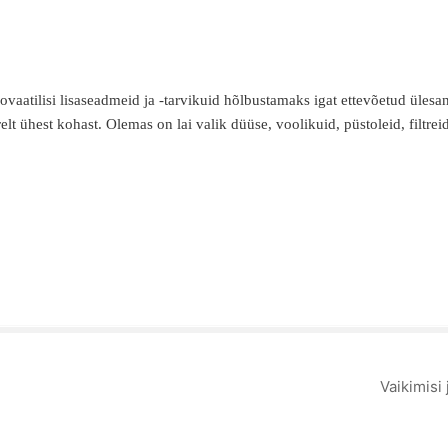
aatilisi lisaseadmeid ja -tarvikuid hõlbustamaks igat ettevõetud ülesan
relt ühest kohast. Olemas on lai valik düüse, voolikuid, püstoleid, filtre