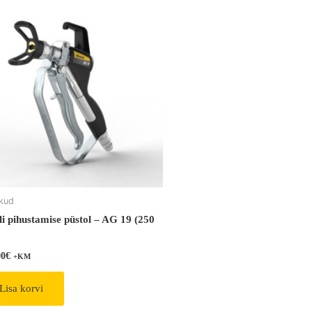
ikud
li pihustamise püstol – AG 19 (250
00
€
+KM
Lisa korvi