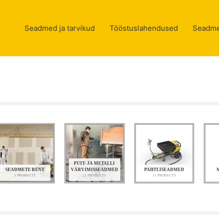
Seadmed ja tarvikud
Tööstuslahendused
Seadme
PUIT- JA METALLI
SEADMETE RENT
VÄRVIMISSEADMED
PAHTLISEADMED
5 PRODUCTS
22 PRODUCTS
11 PRODUCTS