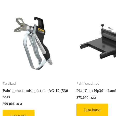
Tarvikud
Pahtliseadmed
Pahtli pihustamise püstol – AG 19 (530
PlastCoat Hp30 – Lau
bar)
873.00
€
+KM
399.00
€
+KM
Lisa korvi