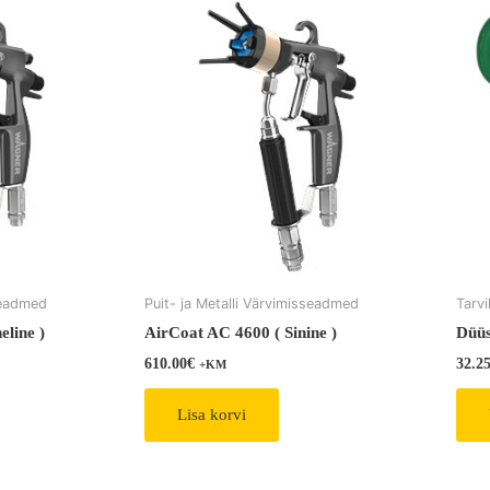
sseadmed
Puit- ja Metalli Värvimisseadmed
Tarv
line )
AirCoat AC 4600 ( Sinine )
Düü
610.00
€
32.2
+KM
Lisa korvi