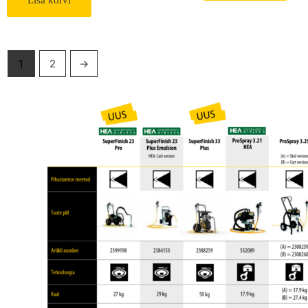
Lisa korvi
1
2
→