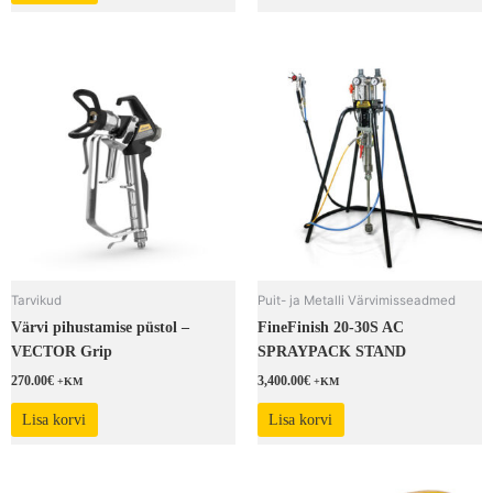
Tarvikud
Puit- ja Metalli Värvimisseadmed
Värvi pihustamise püstol –
FineFinish 20-30S AC
VECTOR Grip
SPRAYPACK STAND
270.00
€
3,400.00
€
+KM
+KM
Lisa korvi
Lisa korvi