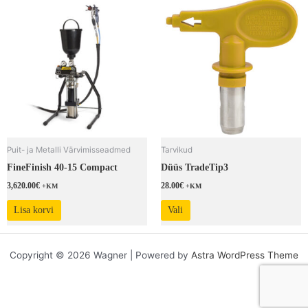
This
product
has
multiple
variants.
The
options
may
be
chosen
Puit- ja Metalli Värvimisseadmed
Tarvikud
on
FineFinish 40-15 Compact
Düüs TradeTip3
the
product
3,620.00
€
28.00
€
+KM
+KM
page
Lisa korvi
Vali
Copyright © 2026 Wagner | Powered by
Astra WordPress Theme