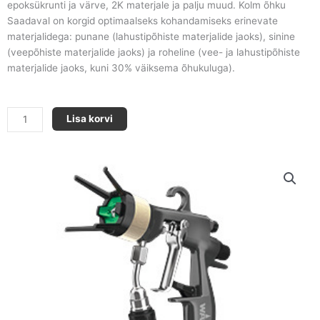
epoksükrunti ja värve, 2K materjale ja palju muud. Kolm õhku
Saadaval on korgid optimaalseks kohandamiseks erinevate
materjalidega: punane (lahustipõhiste materjalide jaoks), sinine
(veepõhiste materjalide jaoks) ja roheline (vee- ja lahustipõhiste
materjalide jaoks, kuni 30% väiksema õhukuluga).
AirCoat
Lisa korvi
AC
4600
(
Roheline
)
kogus