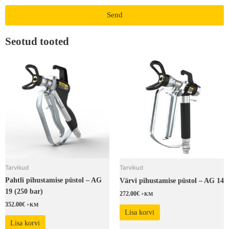
Send
Seotud tooted
Tarvikud
Tarvikud
Pahtli pihustamise püstol – AG
Värvi pihustamise püstol – AG 14
19 (250 bar)
272.00
€
+KM
352.00
€
+KM
Lisa korvi
Lisa korvi