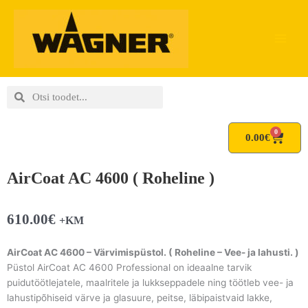
Skip
to
content
Search
Search
0
Cart
0.00
€
AirCoat AC 4600 ( Roheline )
610.00
€
+KM
AirCoat AC 4600 – Värvimispüstol. ( Roheline – Vee- ja lahusti. )
Püstol AirCoat AC 4600 Professional on ideaalne tarvik
puidutöötlejatele, maalritele ja lukkseppadele ning töötleb vee- ja
lahustipõhiseid värve ja glasuure, peitse, läbipaistvaid lakke,