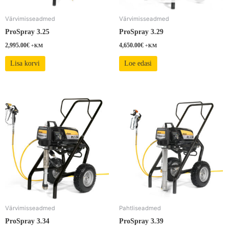
Värvimisseadmed
Värvimisseadmed
ProSpray 3.25
ProSpray 3.29
2,995.00
€
4,650.00
€
+KM
+KM
Lisa korvi
Loe edasi
Värvimisseadmed
Pahtliseadmed
ProSpray 3.34
ProSpray 3.39