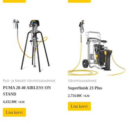
Puit- ja Metalli Värvimisseadmed
Värvimisseadmed
PUMA 28-40 AIRLESS ON
Superfinish 23 Plus
STAND
2,754.00
€
+KM
4,432.00
€
+KM
Lisa korvi
Lisa korvi