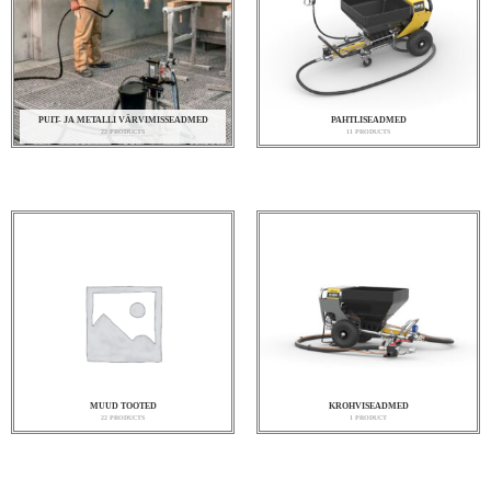
PUIT- JA METALLI VÄRVIMISSEADMED
PAHTLISEADMED
22 PRODUCTS
11 PRODUCTS
MUUD TOOTED
KROHVISEADMED
22 PRODUCTS
1 PRODUCT