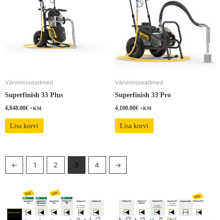
Värvimisseadmed
Värvimisseadmed
Superfinish 33 Plus
Superfinish 33 Pro
4,848.00
€
4,100.00
€
+KM
+KM
Lisa korvi
Lisa korvi
←
1
2
3
4
→