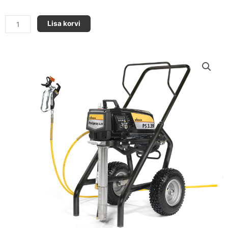
ProSpray
Lisa korvi
3.39
kogus