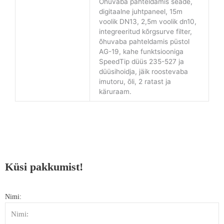
Õhuvaba pahteldamis seade,
digitaalne juhtpaneel, 15m
voolik DN13, 2,5m voolik dn10,
integreeritud kõrgsurve filter,
õhuvaba pahteldamis püstol
AG-19, kahe funktsiooniga
SpeedTip düüs 235-527 ja
düüsihoidja, jäik roostevaba
imutoru, õli, 2 ratast ja
käruraam.
Küsi pakkumist!
Nimi: