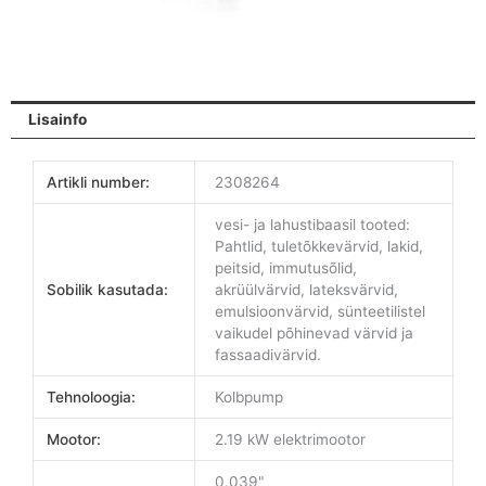
Lisainfo
Artikli number:
2308264
vesi- ja lahustibaasil tooted:
Pahtlid, tuletõkkevärvid, lakid,
peitsid, immutusõlid,
Sobilik kasutada:
akrüülvärvid, lateksvärvid,
emulsioonvärvid, sünteetilistel
vaikudel põhinevad värvid ja
fassaadivärvid.
Tehnoloogia:
Kolbpump
Mootor:
2.19 kW elektrimootor
0.039"