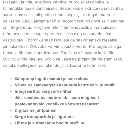
fassaadivärvide, tuletõkke värvide, hüdroisolatsioonide ja
tolmutõkke peale kandmiseks. Seade käib elektrivõrku ja kasutab
surve loomiseks kolbpumba tehnoloogiat, mis tagab materjali
väiksema kulu, vaiksema töö ja mootori kulumiskindluse. Seadmel
on integreeritud kõrgsuve filter. 15m ainevoolik annab piisava
tööraadiuse masinaga opereerimiseks ning on survele hästi
vastupidav. Töörõhku saab reguleerida saavutamaks ideaalse
pinnakatvuse. Õhuvaba värvimispüstol Vector Pro tagab sellega
täpse ja ühtlase lõpptulemuse. Tootlikus võimaldab katta üle
800m2 pinda päevas. Sobib ka väikeste projektide teostamiseks,
näiteks puitlagede, puitakende ja radiaatorite katmiseks.
Kolbpump tagab mootori pikema eluea
Võimalus samaaegselt kasutada kahte värvipüstolit
Integreeritud kõrgsurve filter
Jäik roostevaba imutoru abil saab mugavalt
pealekantavaid vedelikke võtta otse taarast
Digitaalne juhtpaneel
Kerge transportida ja liigutada
Lihtne ja automaatne hooldusrežiim