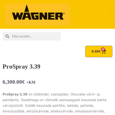
Skip
to
content
Search
Search
0
Cart
0.00
€
ProSpray 3.39
6,300.00
€
+KM
ProSpray 3.39
on töökindel, vastupidav, õhuvaba värvi- ja
pahtliprits. Seadmega on võimalik samaaegselt kasutada kahte
värvipüstolit. Sobilik kasutada pahtlite, lakkide, peitside,
immutusõlide, akrüülvärvide, lateksvärvide, emulsioonvärvide,