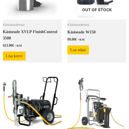
OUT OF STOCK
Käsiseadmed
Käsiseadmed
Käsiseade XVLP FinishControl
Käsiseade W150
3500
99.00
€
+KM
613.00
€
+KM
Loe edasi
Lisa korvi