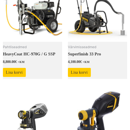
Pahtliseadmed
Värvimisseadmed
HeavyCoat HC-970G / G SSP
Superfinish 33 Pro
8,800.00
€
4,100.00
€
+KM
+KM
Lisa korvi
Lisa korvi