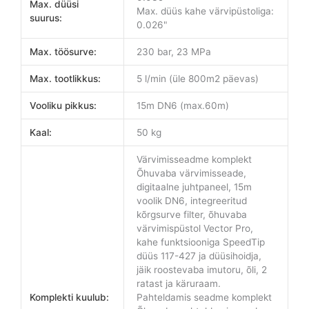
Max. düüsi
Max. düüs kahe värvipüstoliga:
suurus:
0.026"
Max. töösurve:
230 bar, 23 MPa
Max. tootlikkus:
5 l/min (üle 800m2 päevas)
Vooliku pikkus:
15m DN6 (max.60m)
Kaal:
50 kg
Värvimisseadme komplekt
Õhuvaba värvimisseade,
digitaalne juhtpaneel, 15m
voolik DN6, integreeritud
kõrgsurve filter, õhuvaba
värvimispüstol Vector Pro,
kahe funktsiooniga SpeedTip
düüs 117-427 ja düüsihoidja,
jäik roostevaba imutoru, õli, 2
ratast ja käruraam.
Komplekti kuulub:
Pahteldamis seadme komplekt