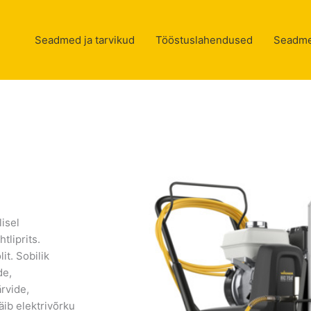
Seadmed ja tarvikud
Tööstuslahendused
Seadme
isel
tliprits.
t. Sobilik
de,
rvide,
ib elektrivõrku