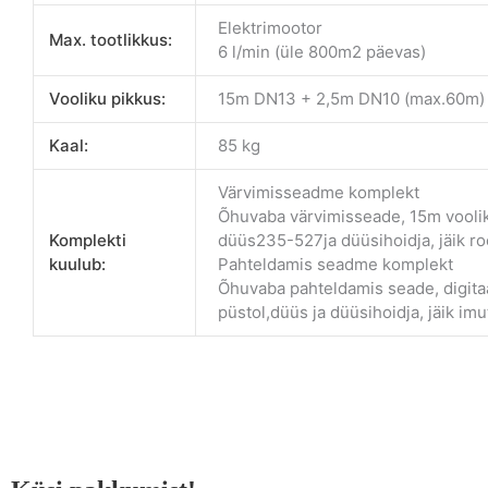
Elektrimootor
Max. tootlikkus:
6 l/min (üle 800m2 päevas)
Vooliku pikkus:
15m DN13 + 2,5m DN10 (max.60m)
Kaal:
85 kg
Värvimisseadme komplekt
Õhuvaba värvimisseade, 15m voolik
Komplekti
düüs235-527ja düüsihoidja, jäik r
kuulub:
Pahteldamis seadme komplekt
Õhuvaba pahteldamis seade, digitaa
püstol,düüs ja düüsihoidja, jäik imut