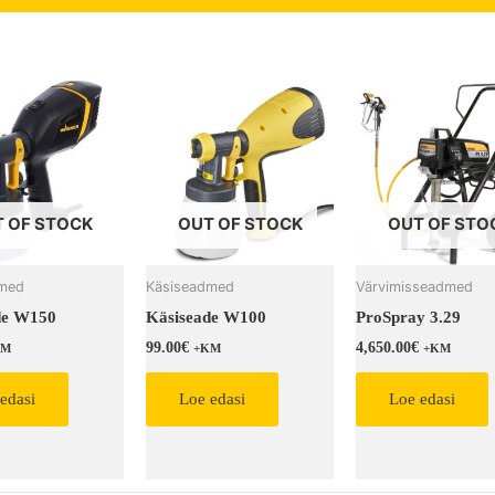
 OF STOCK
OUT OF STOCK
OUT OF STO
dmed
Käsiseadmed
Värvimisseadmed
de W150
Käsiseade W100
ProSpray 3.29
99.00
€
4,650.00
€
KM
+KM
+KM
edasi
Loe edasi
Loe edasi