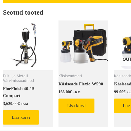
Seotud tooted
OUT
Puit- ja Metalli
Käsiseadmed
Käsisea
Värvimisseadmed
Käsiseade Flexio W590
Käsisea
FineFinish 40-15
166.00
€
99.00
€
+KM
+
Compact
3,620.00
€
+KM
Lisa korvi
Loe 
Lisa korvi