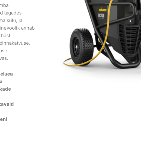
umba
ad tagades
ma kulu, ja
ainevoolik annab
 hästi
pinnakatvuse.
lase
vas.
 eluea
ga
kkade
tavaid
eni