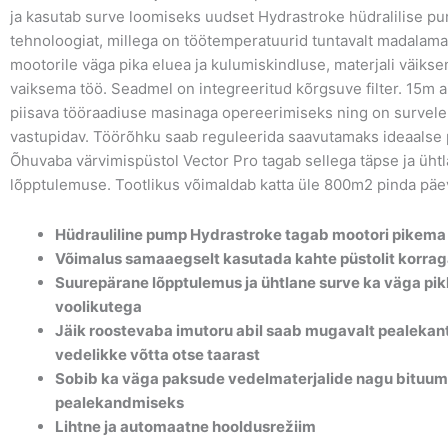
ja kasutab surve loomiseks uudset Hydrastroke hüdralilise p
tehnoloogiat, millega on töötemperatuurid tuntavalt madalam
mootorile väga pika eluea ja kulumiskindluse, materjali väikse
vaiksema töö. Seadmel on integreeritud kõrgsuve filter. 15m 
piisava tööraadiuse masinaga opereerimiseks ning on survele
vastupidav. Töörõhku saab reguleerida saavutamaks ideaalse 
Õhuvaba värvimispüstol Vector Pro tagab sellega täpse ja üht
lõpptulemuse. Tootlikus võimaldab katta üle 800m2 pinda päe
Hüdrauliline pump Hydrastroke tagab mootori pikema
Võimalus samaaegselt kasutada kahte püstolit korra
Suurepärane lõpptulemus ja ühtlane surve ka väga pi
voolikutega
Jäik roostevaba imutoru abil saab mugavalt pealekan
vedelikke võtta otse taarast
Sobib ka väga paksude vedelmaterjalide nagu bituum
pealekandmiseks
Lihtne ja automaatne hooldusrežiim