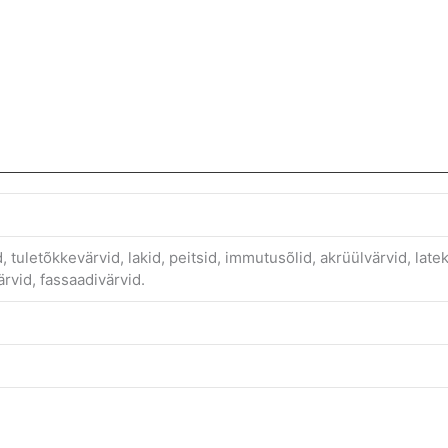
id, tuletõkkevärvid, lakid, peitsid, immutusõlid, akrüülvärvid, lat
ärvid, fassaadivärvid.