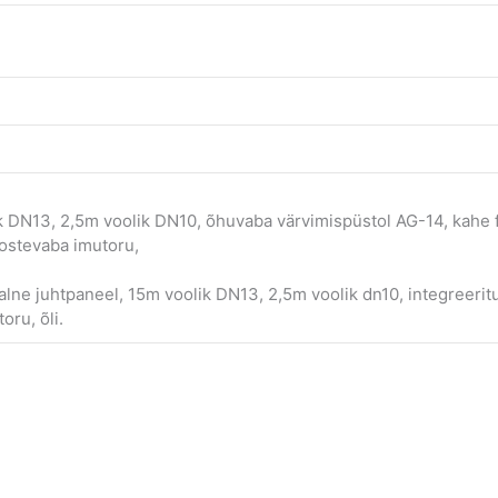
 DN13, 2,5m voolik DN10, õhuvaba värvimispüstol AG-14, kahe
oostevaba imutoru,
lne juhtpaneel, 15m voolik DN13, 2,5m voolik dn10, integreeritu
oru, õli.