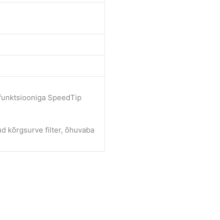
 funktsiooniga SpeedTip
d kõrgsurve filter, õhuvaba