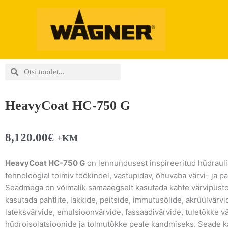
Skip
to
content
Search
Search
HeavyCoat HC-750 G
8,120.00
€
+KM
HeavyCoat HC-750 G
on lennundusest inspireeritud hüdraulil
tehnoloogial toimiv töökindel, vastupidav, õhuvaba värvi- ja pah
Seadmega on võimalik samaaegselt kasutada kahte värvipüstoli
kasutada pahtlite, lakkide, peitside, immutusõlide, akrüülvärvi
lateksvärvide, emulsioonvärvide, fassaadivärvide, tuletõkke vä
hüdroisolatsioonide ja tolmutõkke peale kandmiseks. Seade kä