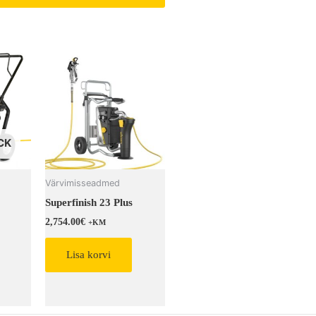
CK
Värvimisseadmed
Superfinish 23 Plus
2,754.00
€
+KM
Lisa korvi