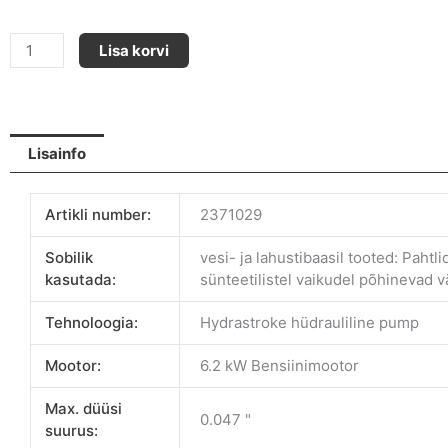
HeavyCoat
Lisa korvi
HC-
750
G
kogus
Lisainfo
Artikli number:
2371029
Sobilik
vesi- ja lahustibaasil tooted: Pahtl
kasutada:
sünteetilistel vaikudel põhinevad v
Tehnoloogia:
Hydrastroke hüdrauliline pump
Mootor:
6.2 kW Bensiinimootor
Max. düüsi
0.047 "
suurus: