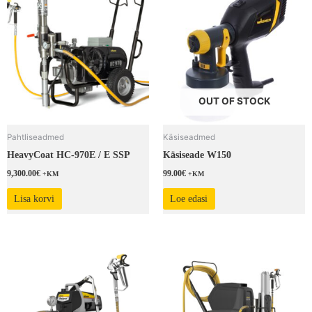
OUT OF STOCK
Pahtliseadmed
Käsiseadmed
HeavyCoat HC-970E / E SSP
Käsiseade W150
9,300.00
€
99.00
€
+KM
+KM
Lisa korvi
Loe edasi