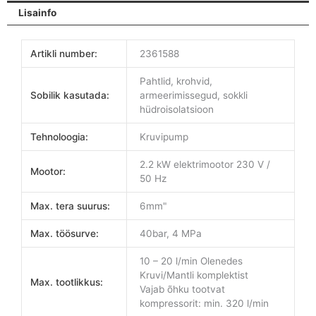
Lisainfo
Artikli number:
2361588
Pahtlid, krohvid,
Sobilik kasutada:
armeerimissegud, sokkli
hüdroisolatsioon
Tehnoloogia:
Kruvipump
2.2 kW elektrimootor 230 V /
Mootor:
50 Hz
Max. tera suurus:
6mm"
Max. töösurve:
40bar, 4 MPa
10 – 20 l/min Olenedes
Kruvi/Mantli komplektist
Max. tootlikkus:
Vajab õhku tootvat
kompressorit: min. 320 l/min