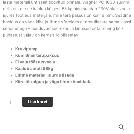
lasta materjali ühtlaselt soovitud pinnale. Wagner PC 1030 suurim
eelis on, et see kaalub kõigest 58 kg ning suudab 230V alalisvoolu
juures töötleda materjale, mille tera paksus on kuni 6 mm. Seadme
hooldus on väga kiire ja lihtne võrreldes alternatiivsete sama klassi
seadmetega – puuduvad keerukad ja kinnised detailid ning kõik
puhastust vajav on kergelt ligipääsetav.
Kruvipump
Kuni 6mm terapaksus
Ei vaja tööstusvoolu
Kaalub ainult 58kg
Lihtne materjali juurde lisada
Kiire töö algus ja väga lihtne hooldada
PLASTCOAT
Lisa korvi
1030
E
kogus