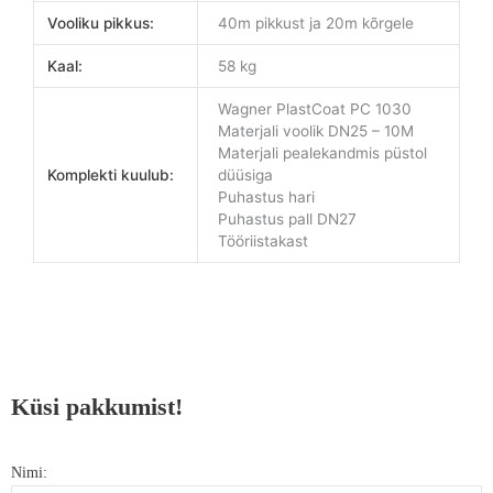
Vooliku pikkus:
40m pikkust ja 20m kõrgele
Kaal:
58 kg
Wagner PlastCoat PC 1030
Materjali voolik DN25 – 10M
Materjali pealekandmis püstol
Komplekti kuulub:
düüsiga
Puhastus hari
Puhastus pall DN27
Tööriistakast
Küsi pakkumist!
Nimi: