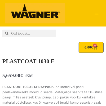
Skip
to
content
Search
Search
0
Cart
0.00
€
PLASTCOAT 1030 E
5,659.00
€
+KM
PLASTCOAT 1030 E SPRAYPACK
on krohvi või pahtli
pealekandmiseks mõeldud seade. Materjaliga saab täita 50-liitrise
paagi, milles asetseb kruvipump. Läbi paksu vooliku kantakse
materjal püstolisse, kus õhksurve abil (eraldi kompressorist) saab