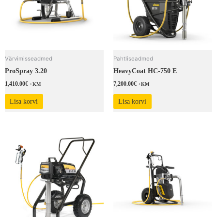
Värvimisseadmed
Pahtliseadmed
ProSpray 3.20
HeavyCoat HC-750 E
1,410.00
€
7,200.00
€
+KM
+KM
Lisa korvi
Lisa korvi