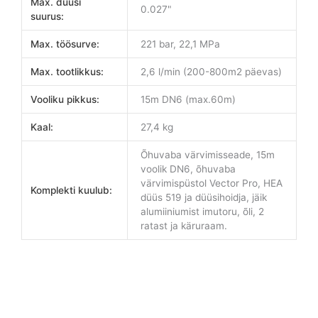
Max. düüsi
0.027"
suurus:
Max. töösurve:
221 bar, 22,1 MPa
Max. tootlikkus:
2,6 l/min (200-800m2 päevas)
Vooliku pikkus:
15m DN6 (max.60m)
Kaal:
27,4 kg
Õhuvaba värvimisseade, 15m
voolik DN6, õhuvaba
värvimispüstol Vector Pro, HEA
Komplekti kuulub:
düüs 519 ja düüsihoidja, jäik
alumiiniumist imutoru, õli, 2
ratast ja käruraam.