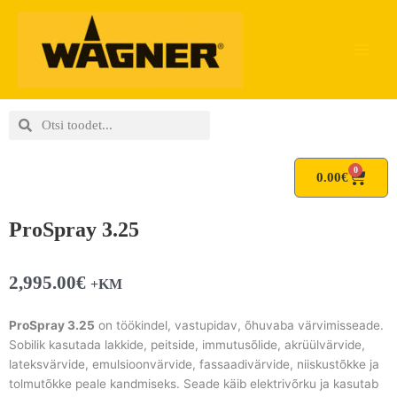
Skip
to
content
Search
Search
0
Cart
0.00
€
ProSpray 3.25
2,995.00
€
+KM
ProSpray 3.25
on töökindel, vastupidav, õhuvaba värvimisseade.
Sobilik kasutada lakkide, peitside, immutusõlide, akrüülvärvide,
lateksvärvide, emulsioonvärvide, fassaadivärvide, niiskustõkke ja
tolmutõkke peale kandmiseks. Seade käib elektrivõrku ja kasutab