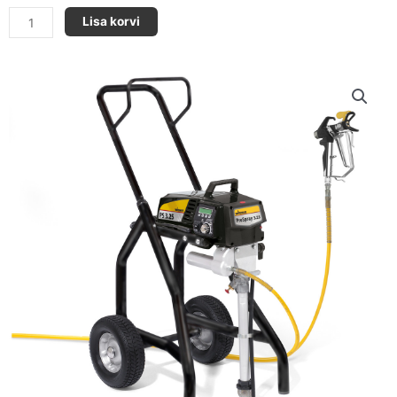
ProSpray
Lisa korvi
3.25
kogus