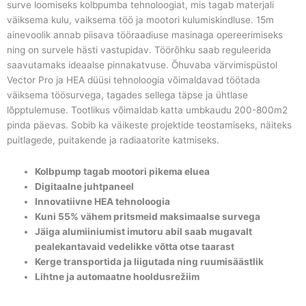
surve loomiseks kolbpumba tehnoloogiat, mis tagab materjali
väiksema kulu, vaiksema töö ja mootori kulumiskindluse. 15m
ainevoolik annab piisava tööraadiuse masinaga opereerimiseks
ning on survele hästi vastupidav. Töörõhku saab reguleerida
saavutamaks ideaalse pinnakatvuse. Õhuvaba värvimispüstol
Vector Pro ja HEA düüsi tehnoloogia võimaldavad töötada
väiksema töösurvega, tagades sellega täpse ja ühtlase
lõpptulemuse. Tootlikus võimaldab katta umbkaudu 200-800m2
pinda päevas. Sobib ka väikeste projektide teostamiseks, näiteks
puitlagede, puitakende ja radiaatorite katmiseks.
Kolbpump tagab mootori pikema eluea
Digitaalne juhtpaneel
Innovatiivne HEA tehnoloogia
Kuni 55% vähem pritsmeid maksimaalse survega
Jäiga alumiiniumist imutoru abil saab mugavalt
pealekantavaid vedelikke võtta otse taarast
Kerge transportida ja liigutada ning ruumisäästlik
Lihtne ja automaatne hooldusrežiim