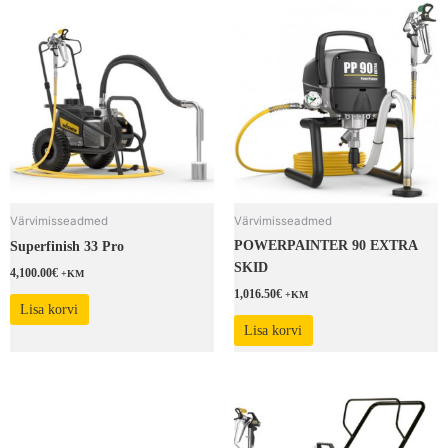
Värvimisseadmed
Värvimisseadmed
POWERPAINTER 90 EXTRA
Superfinish 33 Pro
SKID
4,100.00
€
+KM
1,016.50
€
+KM
Lisa korvi
Lisa korvi