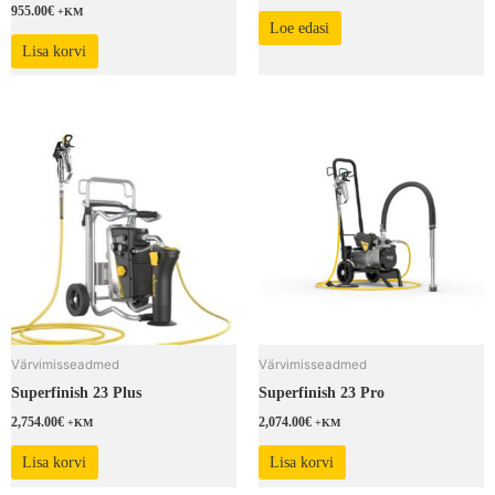
955.00
€
+KM
Loe edasi
Lisa korvi
Värvimisseadmed
Värvimisseadmed
Superfinish 23 Plus
Superfinish 23 Pro
2,754.00
€
2,074.00
€
+KM
+KM
Lisa korvi
Lisa korvi