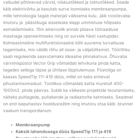
vaikudel põhinevad värvid, niiskustõkked ja tolmutõkked. Seade
käib elektrivõrku ja kasutab surve loomiseks membraanpumpa,
mille tehnoloogia tagab materjali väiksema kulu. Jäik roostevaba
imutoru ja päästikuga sisselaske klapp ummistuse hõlpsaks
eemaldamiseks. 15m ainevoolik annab piisava tööraadiuse
masinaga opereerimiseks ning on survele hästi vastupidav.
Kolmeastmeline multifunktsionaalne lüliti suurema turvalisuse
tagamiseks, mis väldib rõhu all sisse- ja väljalülitamist. Töörõhku
saab reguleerida saavutamaks ideaalne pinnakatvus. Õhuvaba
värvimispüstol Vector Grip võimaldab lehvikuna pinda katta,
tagades sellega täpse ja ühtlase lõpptulemuse. Püstoliga on
kaasas SpeedTip 111-419 düüs, millel on kaks erinevat
pihustamisomadust. Tootlikus võimaldab katta muretult 400-
1000m2 pinda päevas. Sobib ka väikeste projektide teostamiseks,
näiteks puitlagede, puitakende ja radiaatorite katmiseks. Seadmel
on end isepuhastav hooldusrežiim ning imutoru otsa käib .brunner
vaakum transpordianum.
Membraanpump
Kaksik lahendusega düüs SpeedTip 111 ja 419