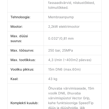
fassaadivärvid, niiskustõkked,
tolmutõkked.
Tehnoloogia:
Membraanpump
Mootor:
2,2kW elektrimootor
Max. düüsi
0.032"/0,81 mm
suurus:
Max. töösurve:
250 bar, 25MPa
Max. tootlikkus:
4,3 l/min (~400m2 päevas)
Vooliku pikkus:
15m DN6 (max.60m)
Kaal:
43 kg
Õhuvaba värvimisseade, 15m
voolik DN6, õhuvaba
värvimispüstol Vector Grip,
Komplekti kuulub:
kahe funktsiooniga SpeedTip
düüs ja düüsihoidja, jäik