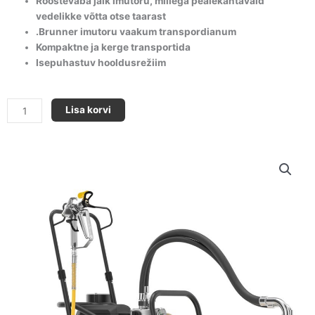
Roostevaba jäik imutoru, millega pealekantavaid
vedelikke võtta otse taarast
.Brunner imutoru vaakum transpordianum
Kompaktne ja kerge transportida
Isepuhastuv hooldusrežiim
Superfinish
Lisa korvi
33
Pro
kogus