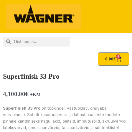
Skip
to
content
Search
Search
0
Cart
0.00
€
Superfinish 33 Pro
4,100.00
€
+KM
Superfinish 33 Pro
on töökindel, vastupidav, õhuvaba
värvipihusti. Sobilik kasutada vesi- ja lahustibaasiliste toodete
pinnale kandmiseks nagu lakid, peitsid, immutusõlid, akrüülvärvid,
lateksvärvid, emulsioonvärvid, fassaadivärvid ja sünteetilistel