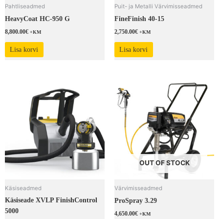
Pahtliseadmed
Puit- ja Metalli Värvimisseadmed
HeavyCoat HC-950 G
FineFinish 40-15
8,800.00
€
2,750.00
€
+KM
+KM
Lisa korvi
Lisa korvi
OUT OF STOCK
Käsiseadmed
Värvimisseadmed
Käsiseade XVLP FinishControl
ProSpray 3.29
5000
4,650.00
€
+KM