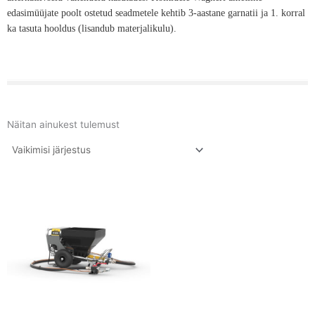
edasimüüjate poolt ostetud seadmetele kehtib 3-aastane garnatii ja 1. korral
ka tasuta hooldus (lisandub materjalikulu).
Näitan ainukest tulemust