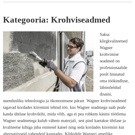
Kategooria: Krohviseadmed
Saksa
kõrgkvaliteetsed
Wagner
krohvimise
seadmed on
professionaalide
poolt hinnatud
oma töökindluse,
läbimõeldud
disaini,
uuendusliku tehnoloogia ja ökonoomsuse pärast. Wagner krohviseadmed
tagavad kordades kiiremini tehtud töö, kus Wagner seadmega saab peale
kanda ühtlase krohvikihi, mida võib, aga ei pea rohkem käsitsi töötlema.
Wagner seadmetega kulub vähem materjali, sest pind kaetakse ühtlase ja
kvaliteetse kihiga juba esimesel katsel ning seda kordades kiiremini kui
alternatiivseid vahendeid kasutades. Kõikidele Wagneri ametlike