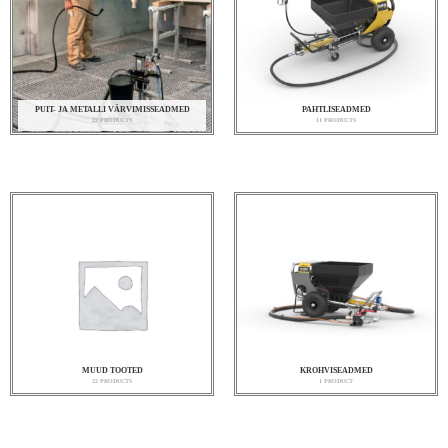
PUIT- JA METALLI VÄRVIMISSEADMED
PAHTLISEADMED
22 PRODUCTS
11 PRODUCTS
MUUD TOOTED
KROHVISEADMED
22 PRODUCTS
1 PRODUCT