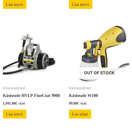
Lisa korvi
Lisa korvi
OUT OF STOCK
Käsiseadmed
Käsiseadmed
Käsiseade HVLP FineCoat 9900
Käsiseade W100
1,941.00
€
99.00
€
+KM
+KM
Lisa korvi
Loe edasi