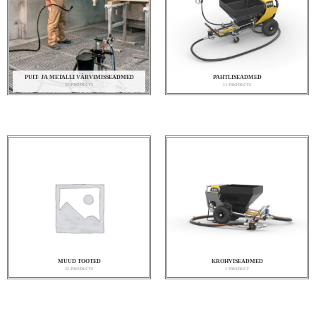
PUIT- JA METALLI VÄRVIMISSEADMED
PAHTLISEADMED
22 PRODUCTS
11 PRODUCTS
MUUD TOOTED
KROHVISEADMED
22 PRODUCTS
1 PRODUCT