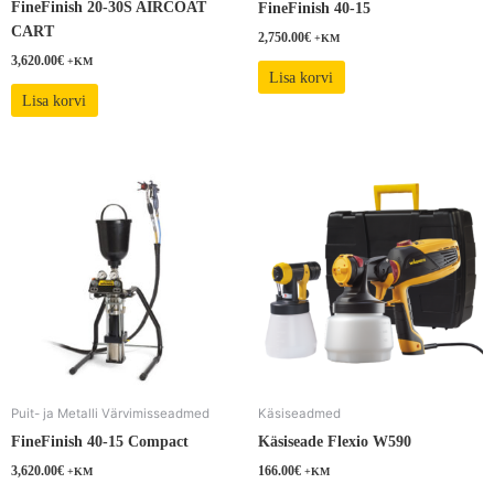
FineFinish 20-30S AIRCOAT
FineFinish 40-15
CART
2,750.00
€
+KM
3,620.00
€
+KM
Lisa korvi
Lisa korvi
Puit- ja Metalli Värvimisseadmed
Käsiseadmed
FineFinish 40-15 Compact
Käsiseade Flexio W590
3,620.00
€
166.00
€
+KM
+KM