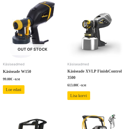
OUT OF STOCK
Käsiseadmed
Käsiseadmed
Käsiseade XVLP FinishControl
Käsiseade W150
3500
99.00
€
+KM
613.00
€
+KM
Loe edasi
Lisa korvi