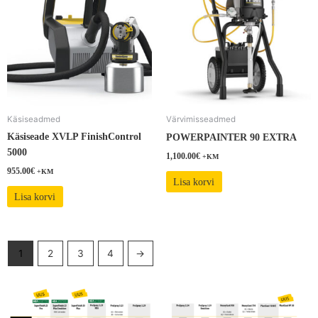
Käsiseadmed
Värvimisseadmed
Käsiseade XVLP FinishControl
POWERPAINTER 90 EXTRA
5000
1,100.00
€
+KM
955.00
€
+KM
Lisa korvi
Lisa korvi
1
2
3
4
→