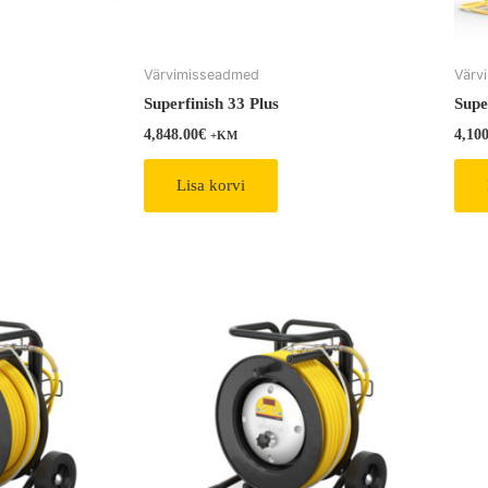
Värvimisseadmed
Värv
Superfinish 33 Plus
Supe
4,848.00
€
4,10
+KM
Lisa korvi