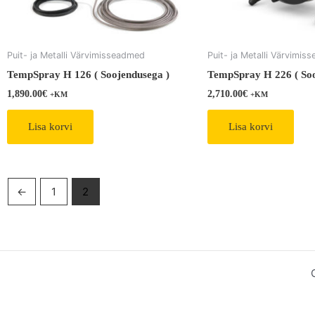
Puit- ja Metalli Värvimisseadmed
Puit- ja Metalli Värvimi
TempSpray H 126 ( Soojendusega )
TempSpray H 226 ( Soo
1,890.00
€
2,710.00
€
+KM
+KM
Lisa korvi
Lisa korvi
←
1
2