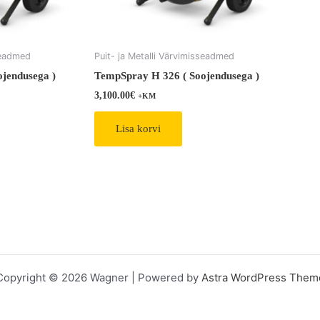
sseadmed
Puit- ja Metalli Värvimisseadmed
jendusega )
TempSpray H 326 ( Soojendusega )
3,100.00
€
+KM
Lisa korvi
Copyright © 2026 Wagner | Powered by
Astra WordPress Them