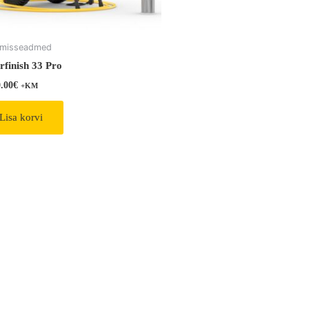
imisseadmed
rfinish 33 Pro
0.00
€
+KM
Lisa korvi