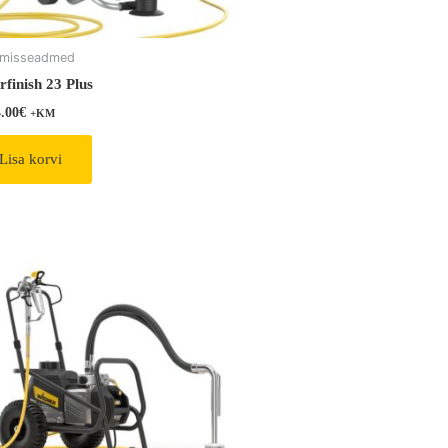
imisseadmed
rfinish 23 Plus
4.00
€
+KM
Lisa korvi