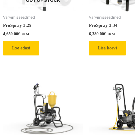
OUT OF STOCK
Värvimisseadmed
Värvimisseadmed
ProSpray 3.29
ProSpray 3.34
4,650.00
€
6,380.00
€
+KM
+KM
Loe edasi
Lisa korvi