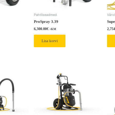
Pahtliseadmed
Värv
ProSpray 3.39
Supe
6,300.00
€
2,75
+KM
Lisa korvi