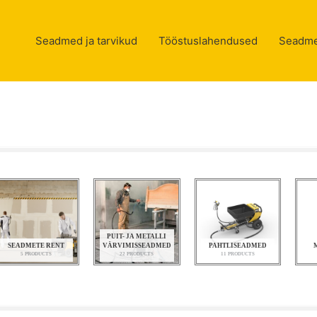
Seadmed ja tarvikud
Tööstuslahendused
Seadme
PUIT- JA METALLI
SEADMETE RENT
VÄRVIMISSEADMED
PAHTLISEADMED
5 PRODUCTS
22 PRODUCTS
11 PRODUCTS