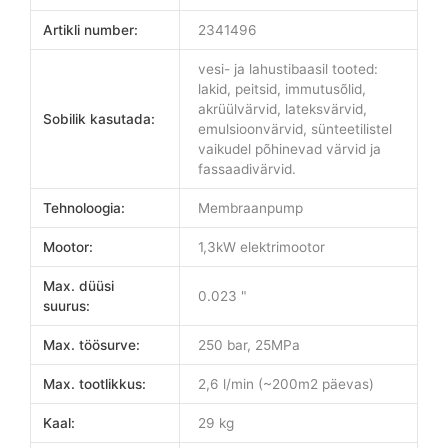
Artikli number:
2341496
vesi- ja lahustibaasil tooted:
lakid, peitsid, immutusõlid,
akrüülvärvid, lateksvärvid,
Sobilik kasutada:
emulsioonvärvid, sünteetilistel
vaikudel põhinevad värvid ja
fassaadivärvid.
Tehnoloogia:
Membraanpump
Mootor:
1,3kW elektrimootor
Max. düüsi
0.023 "
suurus:
Max. töösurve:
250 bar, 25MPa
Max. tootlikkus:
2,6 l/min (~200m2 päevas)
Kaal:
29 kg