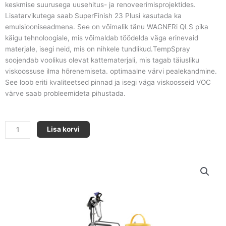
keskmise suurusega uusehitus- ja renoveerimisprojektides.
Lisatarvikutega saab SuperFinish 23 Plusi kasutada ka
emulsiooniseadmena. See on võimalik tänu WAGNERi QLS pika
käigu tehnoloogiale, mis võimaldab töödelda väga erinevaid
materjale, isegi neid, mis on nihkele tundlikud.TempSpray
soojendab voolikus olevat kattematerjali, mis tagab täiusliku
viskoossuse ilma hõrenemiseta. optimaalne värvi pealekandmine.
See loob eriti kvaliteetsed pinnad ja isegi väga viskoosseid VOC
värve saab probleemideta pihustada.
Superfinish
Lisa korvi
23
Plus
TEMPSPRAY
kogus