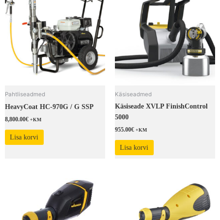
Pahtliseadmed
Käsiseadmed
Käsiseade XVLP FinishControl
HeavyCoat HC-970G / G SSP
5000
8,800.00
€
+KM
955.00
€
+KM
Lisa korvi
Lisa korvi