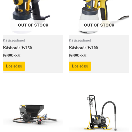
OUT OF STOCK
OUT OF STOCK
Käsiseadmed
Käsiseadmed
Käsiseade W150
Käsiseade W100
99.00
€
99.00
€
+KM
+KM
Loe edasi
Loe edasi