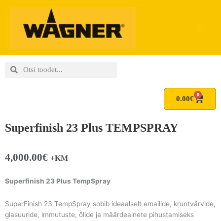
Skip
to
content
Search
Search
0
Cart
0.00
€
Superfinish 23 Plus TEMPSPRAY
4,000.00
€
+KM
Superfinish 23 Plus TempSpray
SuperFinish 23 TempSpray sobib ideaalselt emailide, kruntvärvide,
glasuuride, immutuste, õlide ja määrdeainete pihustamiseks