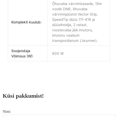
Õhuvaba värvimisseade, 15m
voolik DN6, õhuvaba
värvimispüstol Vector Grip,
SpeedTip düüs 111-419 ja
Komplekti kuulub:
düüsihoidja, 2 ratast,
roostevaba jäik imutoru,
imutoru vaakum
transpordianum (.brunner).
Soojendaja
600 W
Võimsus (W)
Küsi pakkumist!
Nimi: