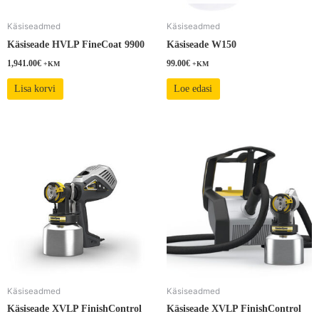
Käsiseadmed
Käsiseadmed
Käsiseade HVLP FineCoat 9900
Käsiseade W150
1,941.00
€
99.00
€
+KM
+KM
Lisa korvi
Loe edasi
Käsiseadmed
Käsiseadmed
Käsiseade XVLP FinishControl
Käsiseade XVLP FinishControl