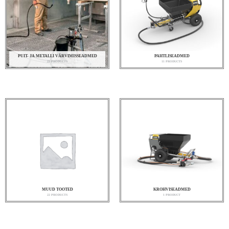
PUIT- JA METALLI VÄRVIMISSEADMED
PAHTLISEADMED
22 PRODUCTS
11 PRODUCTS
MUUD TOOTED
KROHVISEADMED
22 PRODUCTS
1 PRODUCT