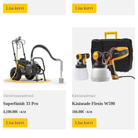
Lisa korvi
Lisa korvi
Värvimisseadmed
Käsiseadmed
Superfinish 33 Pro
Käsiseade Flexio W590
4,100.00
€
166.00
€
+KM
+KM
Lisa korvi
Lisa korvi