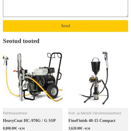
Send
Seotud tooted
Pahtliseadmed
Puit- ja Metalli Värvimisseadmed
HeavyCoat HC-970G / G SSP
FineFinish 40-15 Compact
8,800.00
€
3,620.00
€
+KM
+KM