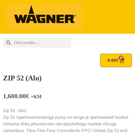
Skip
to
content
Search
Search
0
Cart
0.00
€
ZIP 52 (Alu)
1,600.00
€
+KM
Zip 52 (Alu)
Zip 52 topeltmembraaniga pump on kerge ja spetsiaalselt loodud
töötama õhku pihustavate värvipüstolitega madala rõhuga
vahemikus. Tänu Fine Flow Controllerile (FFC) töötab Zip 52 eriti