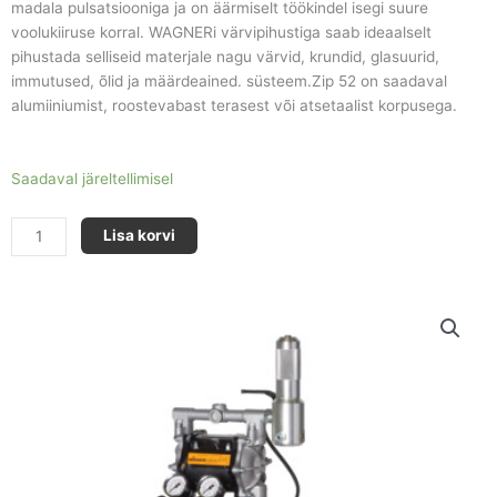
madala pulsatsiooniga ja on äärmiselt töökindel isegi suure
voolukiiruse korral. WAGNERi värvipihustiga saab ideaalselt
pihustada selliseid materjale nagu värvid, krundid, glasuurid,
immutused, õlid ja määrdeained. süsteem.Zip 52 on saadaval
alumiiniumist, roostevabast terasest või atsetaalist korpusega.
ZIP
Saadaval järeltellimisel
52
(Alu)
Lisa korvi
kogus