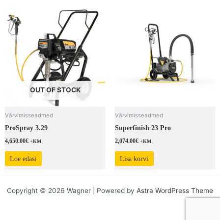
OUT OF STOCK
Värvimisseadmed
Värvimisseadmed
ProSpray 3.29
Superfinish 23 Pro
4,650.00
€
2,074.00
€
+KM
+KM
Loe edasi
Lisa korvi
Copyright © 2026 Wagner | Powered by
Astra WordPress Theme