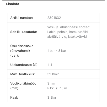
Lisainfo
Artikli number:
2301832
vesi- ja lahustibaasil tooted:
Sobilik kasutada:
Lakid, peitsid, immutusõlid,
akrüülvärvid, lateksvärvid
Õhu sisselaske
rõhuvahemik
1 bar – 8 bar
(bar):
Ülekandeaste (:1)
1 :1
Max. tootlikkus:
52 l/min
Vooliku läbimõõt
3mm
(mm):
Pikkus: 7,5 m
Kaal:
3,8kg