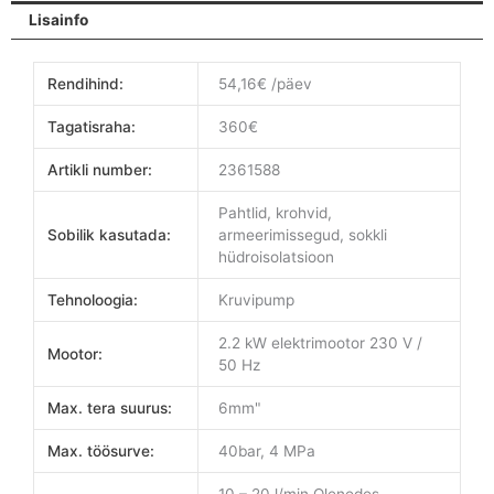
Lisainfo
Rendihind:
54,16€ /päev
Tagatisraha:
360€
Artikli number:
2361588
Pahtlid, krohvid,
Sobilik kasutada:
armeerimissegud, sokkli
hüdroisolatsioon
Tehnoloogia:
Kruvipump
2.2 kW elektrimootor 230 V /
Mootor:
50 Hz
Max. tera suurus:
6mm"
Max. töösurve:
40bar, 4 MPa
10 – 20 l/min Olenedes