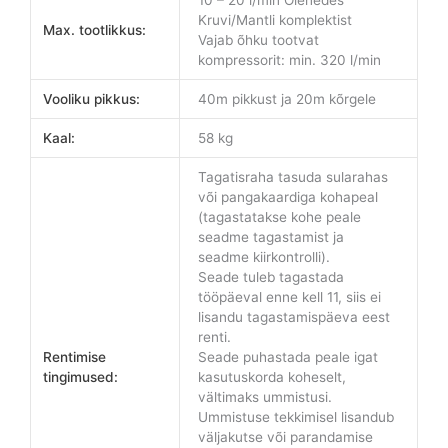
Kruvi/Mantli komplektist
Max. tootlikkus:
Vajab õhku tootvat
kompressorit: min. 320 l/min
Vooliku pikkus:
40m pikkust ja 20m kõrgele
Kaal:
58 kg
Tagatisraha tasuda sularahas
või pangakaardiga kohapeal
(tagastatakse kohe peale
seadme tagastamist ja
seadme kiirkontrolli).
Seade tuleb tagastada
tööpäeval enne kell 11, siis ei
lisandu tagastamispäeva eest
renti.
Rentimise
Seade puhastada peale igat
tingimused:
kasutuskorda koheselt,
vältimaks ummistusi.
Ummistuse tekkimisel lisandub
väljakutse või parandamise