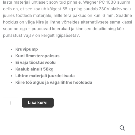
lasta materjali ühtlaselt soovitud pinnale. Wagner PC 1030 suurim
eelis on, et see kaalub kõigest 58 kg ning suudab 230V alalisvoolu
juures töötleda materjale, mille tera paksus on kuni 6 mm. Seadme
hooldus on väga kiire ja lihtne võrreldes alternatiivsete sama klassi
seadmetega – puuduvad keerukad ja kinnised detailid ning kõik
puhastust vajav on kergelt ligipääsetav.
Kruvipump
Kuni 6mm terapaksus
Ei vaja tööstusvoolu
Kaalub ainult 58kg
Lihtne materjali juurde lisada
Kiire töö algus ja väga lihtne hooldada
PLASTCOAT
Lisa korvi
1030
E
(rent)
kogus