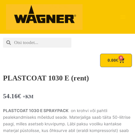
Skip
to
content
Search
Search
0
Cart
0.00
€
PLASTCOAT 1030 E (rent)
54.16
€
+KM
PLASTCOAT 1030 E SPRAYPACK
on krohvi või pahtli
pealekandmiseks mõeldud seade. Materjaliga saab täita 50-liitrise
paagi, milles asetseb kruvipump. Läbi paksu vooliku kantakse
materjal püstolisse, kus õhksurve abil (eraldi kompressorist) saab