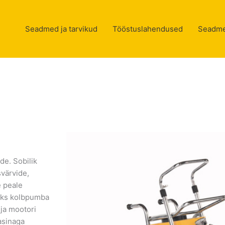
Seadmed ja tarvikud
Tööstuslahendused
Seadme
de. Sobilik
svärvide,
e peale
seks kolbpumba
 ja mootori
asinaga