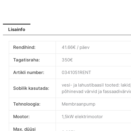
(Rent)
kogus
Lisainfo
Rendihind:
41.66€ / päev
Tagatisraha:
350€
Artikli number:
0341051RENT
vesi- ja lahustibaasil tooted: laki
Sobilik kasutada:
põhinevad värvid ja fassaadivärvi
Tehnoloogia:
Membraanpump
Mootor:
1,5kW elektrimootor
Max. düüsi