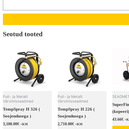
Seotud tooted
Puit- ja Metalli
Puit- ja Metalli
SEADMET
Värvimisseadmed
Värvimisseadmed
SuperFin
TempSpray H 326 (
TempSpray H 226 (
(kopeeri
Soojendusega )
Soojendusega )
43.66
€
+
3,100.00
€
2,710.00
€
+KM
+KM