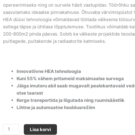
opereerimiseks ning on survele hästi vastupidav. Töörõhku s
saavutamaks ideaalse pinnakatvuse. Õhuvaba värvimispüstol V
HEA düüsi tehnoloogia võimaldavad töötada väiksema töösurv
sellega täpse ja ühtlase lõpptulemuse. Tootlikus võimaldab k
200-800m2 pinda päevas. Sobib ka väikeste projektide teosta
puitlagede, puitakende ja radiaatorite katmiseks.
Innovatiivne HEA tehnoloogia
Kuni 55% vähem pritsmeid maksimaalse survega
Jäiga imutoru abil saab mugavalt pealekantavaid ved
otse taarast
Kerge transportida ja liigutada ning ruumisäästlik
Lihtne ja automaatne hooldusrežiim
SuperFinish
Lisa korvi
27