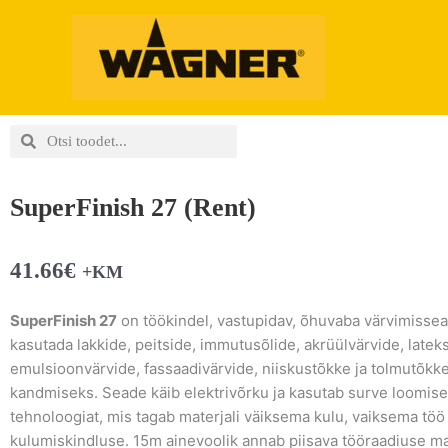
Skip
to
content
Search
Search
SuperFinish 27 (Rent)
41.66
€
+KM
SuperFinish 27
on töökindel, vastupidav, õhuvaba värvimissea
kasutada lakkide, peitside, immutusõlide, akrüülvärvide, latek
emulsioonvärvide, fassaadivärvide, niiskustõkke ja tolmutõkk
kandmiseks. Seade käib elektrivõrku ja kasutab surve loomi
tehnoloogiat, mis tagab materjali väiksema kulu, vaiksema töö
kulumiskindluse. 15m ainevoolik annab piisava tööraadiuse m