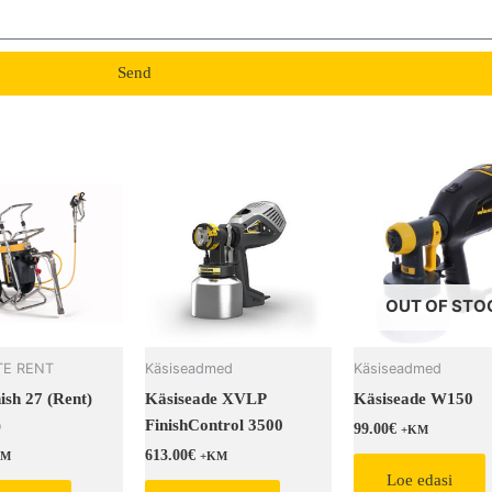
Send
OUT OF STO
E RENT
Käsiseadmed
Käsiseadmed
ish 27 (Rent)
Käsiseade XVLP
Käsiseade W150
)
FinishControl 3500
99.00
€
+KM
613.00
€
KM
+KM
Loe edasi