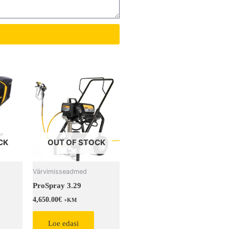
CK
OUT OF STOCK
Värvimisseadmed
ProSpray 3.29
4,650.00
€
+KM
Loe edasi