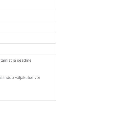
stamist ja seadme
isandub väljakutse või