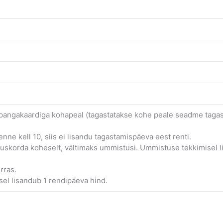
 pangakaardiga kohapeal (tagastatakse kohe peale seadme taga
nne kell 10, siis ei lisandu tagastamispäeva eest renti.
uskorda koheselt, vältimaks ummistusi. Ummistuse tekkimisel l
rras.
el lisandub 1 rendipäeva hind.