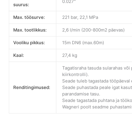
0.027"
suurus:
Max. töösurve:
221 bar, 22,1 MPa
Max. tootlikkus:
2,6 l/min (200-800m2 päevas)
Vooliku pikkus:
15m DN6 (max.60m)
Kaal:
27,4 kg
Tagatisraha tasuda sularahas või
kiirkontrolli).
Seade tuleb tagastada tööpäeval e
Renditingimused:
Seade puhastada peale igat kasut
parandamise tasu.
Seade tagastada puhtana ja tööko
Wagneri poolt seadme puhastamis