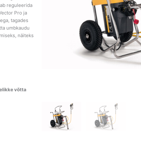
aab reguleerida
ector Pro ja
ega, tagades
atta umbkaudu
miseks, näiteks
elikke võtta