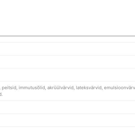
d, peitsid, immutusõlid, akrüülvärvid, lateksvärvid, emulsioonvärv
d.