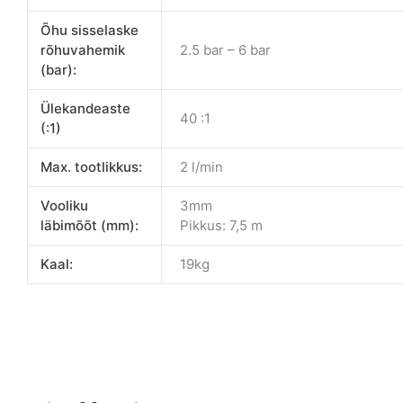
Õhu sisselaske
rõhuvahemik
2.5 bar – 6 bar
(bar):
Ülekandeaste
40 :1
(:1)
Max. tootlikkus:
2 l/min
Vooliku
3mm
läbimõõt (mm):
Pikkus: 7,5 m
Kaal:
19kg