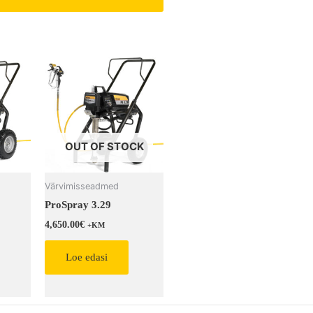
OUT OF STOCK
Värvimisseadmed
ProSpray 3.29
4,650.00
€
+KM
Loe edasi