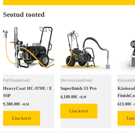
Seotud tooted
Pahtliseadmed
Värvimisseadmed
Käsisea
HeavyCoat HC-970E / E
Superfinish 33 Pro
Käsisea
SSP
FinishCo
4,100.00
€
+KM
9,300.00
€
613.00
€
+KM
Lisa korvi
Lisa korvi
Lisa