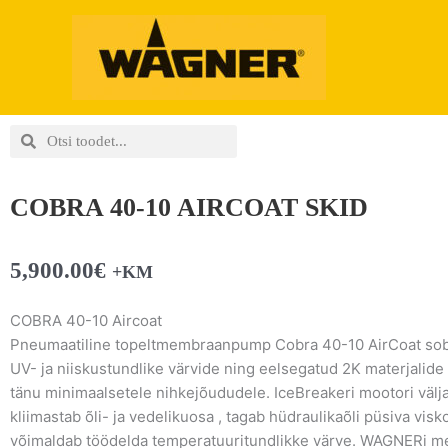
Skip
to
content
Search
Search
COBRA 40-10 AIRCOAT SKID
5,900.00
€
+KM
COBRA 40-10 Aircoat
Pneumaatiline topeltmembraanpump Cobra 40-10 AirCoat sobi
UV- ja niiskustundlike värvide ning eelsegatud 2K materjalide
tänu minimaalsetele nihkejõududele. IceBreakeri mootori väl
kliimastab õli- ja vedelikuosa , tagab hüdraulikaõli püsiva vis
võimaldab töödelda temperatuuritundlikke värve. WAGNERi 