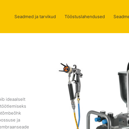
Seadmed ja tarvikud
Tööstuslahendused
Seadme
b ideaalselt
 töötlemiseks
jatõmbeõhk
koossuse ja
membraanseade