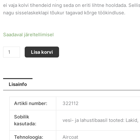
ei vaja kolvi tihendeid ning seda on eriti lihtne hooldada. Selli
nagu sisselaskeklapi tõukur tagavad kõrge töökindluse.
COBRA
Saadaval järeltellimisel
40-
10
Lisa korvi
AIRCOAT
SKID
kogus
Lisainfo
Artikli number:
322112
Sobilik
vesi- ja lahustibaasil tooted: Lakid
kasutada:
Tehnoloogia:
Aircoat