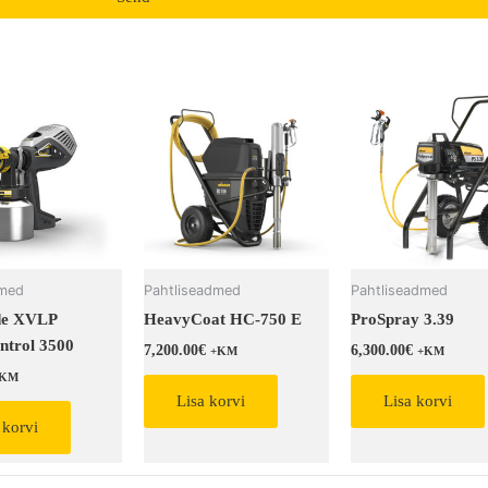
dmed
Pahtliseadmed
Pahtliseadmed
de XVLP
HeavyCoat HC-750 E
ProSpray 3.39
ntrol 3500
7,200.00
€
6,300.00
€
+KM
+KM
+KM
Lisa korvi
Lisa korvi
 korvi